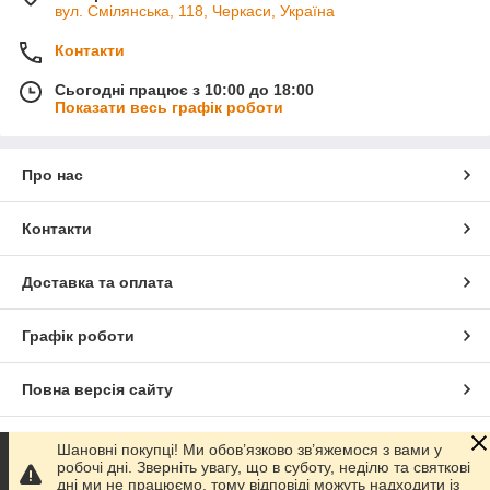
вул. Смілянська, 118, Черкаси, Україна
Контакти
Сьогодні працює з 10:00 до 18:00
Показати весь графік роботи
Про нас
Контакти
Доставка та оплата
Графік роботи
Повна версія сайту
Сайт створено на маркетплейсі
Prom.ua
Шановні покупці! Ми обов’язково зв’яжемося з вами у
робочі дні. Зверніть увагу, що в суботу, неділю та святкові
дні ми не працюємо, тому відповіді можуть надходити із