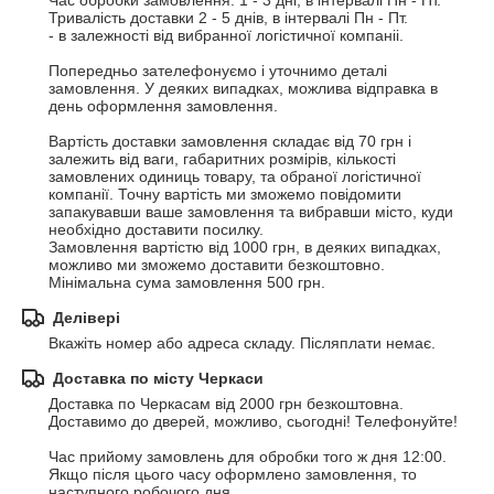
Час обробки замовлення: 1 - 3 дні, в інтервалі Пн - Пт.

Тривалість доставки 2 - 5 днів, в інтервалі Пн - Пт.

- в залежності від вибранної логістичної компаніі.

Попередньо зателефонуємо і уточнимо деталі 
замовлення. У деяких випадках, можлива відправка в 
день оформлення замовлення.

Вартість доставки замовлення складає від 70 грн і 
залежить від ваги, габаритних розмірів, кількості 
замовлених одиниць товару, та обраної логістичної 
компанії. Точну вартість ми зможемо повідомити  
запакувавши ваше замовлення та вибравши місто, куди 
необхідно доставити посилку.

Замовлення вартістю від 1000 грн, в деяких випадках, 
можливо ми зможемо доставити безкоштовно.

Мінімальна сума замовлення 500 грн.
Делівері
Вкажіть номер або адреса складу. Післяплати немає.
Доставка по місту Черкаси
Доставка по Черкасам від 2000 грн безкоштовна. 
Доставимо до дверей, можливо, сьогодні! Телефонуйте!

Час прийому замовлень для обробки того ж дня 12:00.

Якщо після цього часу оформлено замовлення, то 
наступного робочого дня.
