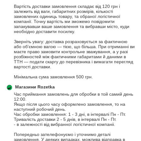
Вартість доставки замовлення складає від 120 грн і 
залежить від ваги, габаритних розмірів, кількості 
замовлених одиниць товару, та обраної логістичної 
компанії. Точну вартість ми зможемо повідомити  
запакувавши ваше замовлення та вибравши місто, куди 
необхідно доставити посилку.

Зверніть увагу: доставка розраховується за фактичною 
або обʼємною вагою — тією, що більша. При отриманні ви 
маєте право замовити контрольне зважування, а у разі 
розбіжностей між фактичними габаритами й даними в 
ТТН — подати скаргу до перевізника і вимагати перегляд 
вартості доставки.

Мінімальна сума замовлення 500 грн.
Магазини Rozetka
Час приймання замовлень для обробки в той самий день 
12:00. 

Якщо після цього часу оформлено замовлення, то на 
наступний робочий день.

Час обробки замовлення: 1 - 3 дні, в інтервалі Пн - Пт.

Тривалість доставки 2 - 5 днів, в інтервалі Пн - Пт.

- в залежності від вибранної логістичної компаніі.

Попередньо зателефонуємо і уточнимо деталі 
замовлення. У деяких випадках, можлива відправка в 