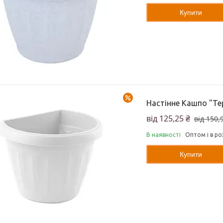
Купити
–17%
Настінне Кашпо "Тер
від 125,25 ₴
від 150,
В наявності
Оптом і в ро
Купити