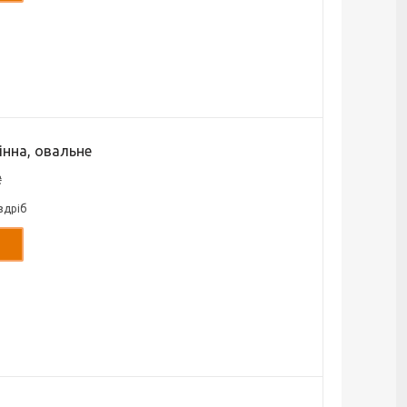
інна, овальне
₴
здріб