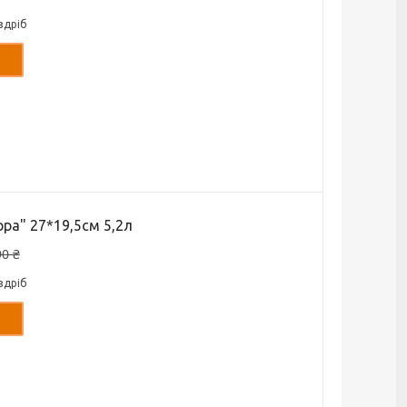
здріб
ра" 27*19,5см 5,2л
90 ₴
здріб