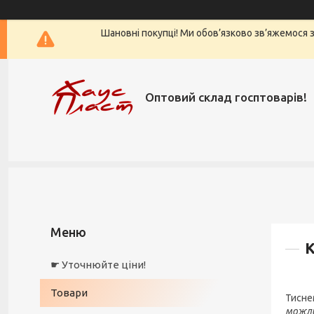
Шановні покупці! Ми обов’язково зв’яжемося з 
Оптовий склад госптоварів!
К
☛ Уточнюйте ціни!
Товари
Тисне
можл