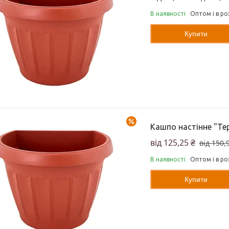
В наявності
Оптом і в ро
Купити
–17%
Кашпо настінне "Тер
від 125,25 ₴
від 150,
В наявності
Оптом і в ро
Купити