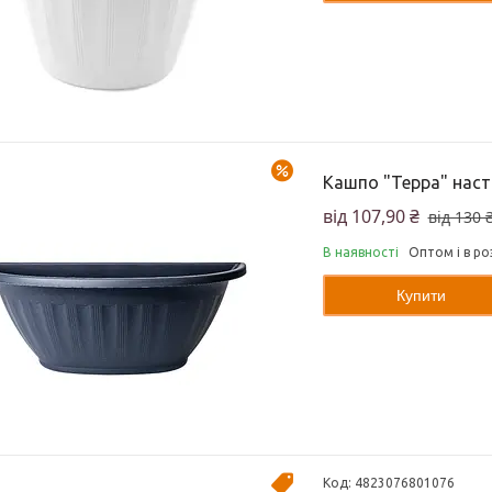
–17%
Кашпо "Терра" наст
від 107,90 ₴
від 130 
В наявності
Оптом і в ро
Купити
4823076801076
Акція!!!