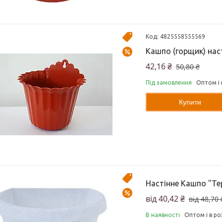
4825558555569
Акція!!!
Кашпо (горщик) нас
–17%
42,16 ₴
50,80 ₴
Під замовлення
Оптом і 
Купити
Акція!!!
Настінне Кашпо "Тер
–17%
від 40,42 ₴
від 48,70 
В наявності
Оптом і в ро