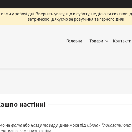
вами у робочі дні. Зверніть увагу, що в суботу, неділю та святкові
затримкою. Дякуємо за розуміння та гарного дня!
Головна
Товари
Контакти
ашпо настінні
мо на
фото
або
назву товару
. Дивимося під
ціною
-
"показати опто
иво
, ваша, сама низька ціна.