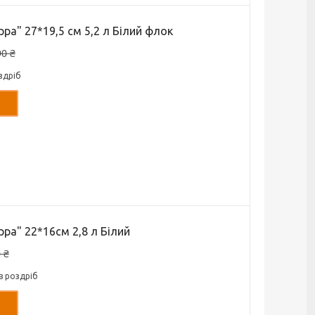
ра" 27*19,5 см 5,2 л Білий флок
90 ₴
здріб
ра" 22*16см 2,8 л Білий
 ₴
в роздріб