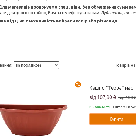
Для магазинів пропонуємо спец. ціни, без обмеження суми за
Але для цього потрібно, Вам зателефонувати нам.
Будь ласка, тел
ше від ціни є можливість вибрати колір або різновид.
–17%
Кашпо "Терра" наст
від 107,90 ₴
від 130 
В наявності
Оптом і в ро
Купити