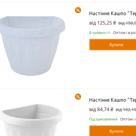
–17%
Настінне Кашпо "Тер
від 125,25 ₴
від 150,
В наявності
Оптом і в ро
Купити
–17%
Настінне Кашпо "Тер
від 84,74 ₴
від 102,10
Під замовлення
Оптом і 
Купити