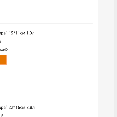
рра" 15*11см 1.0л
₴
здріб
рра" 22*16см 2,8л
 ₴