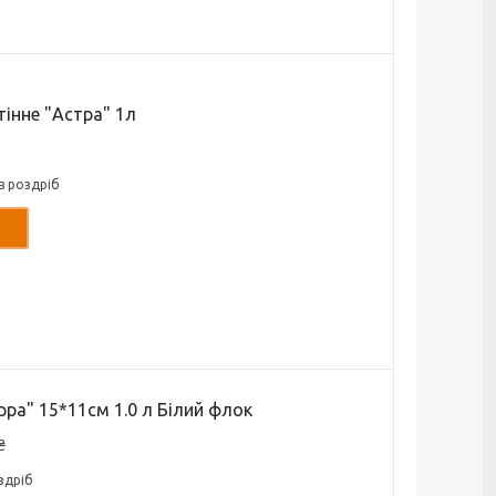
тінне "Астра" 1л
в роздріб
ра" 15*11см 1.0 л Білий флок
₴
здріб