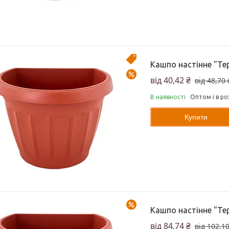
Акція!!!
Кашпо настінне "Те
–17%
від 40,42 ₴
від 48,70 
В наявності
Оптом і в ро
Купити
–17%
Кашпо настінне "Те
від 84,74 ₴
від 102,10