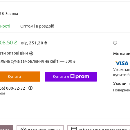
17%
вності
Оптом і в роздріб
208,50 ₴
від 251,20 ₴
ати оптові ціни
альна сума замовлення на сайті — 500 ₴
У компан
купити б
Купити
Купити з
66) 000-32-32
поверне
one