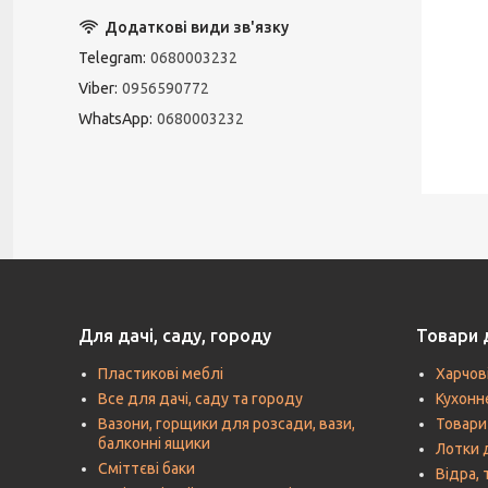
Telegram
0680003232
Viber
0956590772
WhatsApp
0680003232
Для дачі, саду, городу
Товари 
Пластикові меблі
Харчов
Все для дачі, саду та городу
Кухонн
Вазони, горщики для розсади, вази,
Товари
балконні ящики
Лотки 
Сміттєві баки
Відра, 