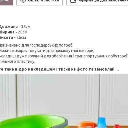
Опис
Характеристики
Інформація для замовлен
Довжина -
38см
Ширина -
28см
Висота -
26см
Призначено для господарських потреб;
Можна використовувати для прямокутної швабри;
Вкладиш дуже зручний для зберігання і транспортування побутової хі
З міцного пластику.
т
е таке відро з вкладишем? тисни на фото та замовляй ...