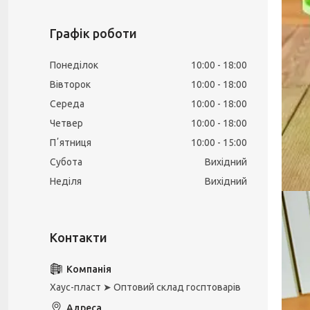
Графік роботи
Понеділок
10:00
18:00
Вівторок
10:00
18:00
Середа
10:00
18:00
Четвер
10:00
18:00
Пʼятниця
10:00
15:00
Субота
Вихідний
Неділя
Вихідний
Хаус-пласт ➤ Оптовий склад госптоварів