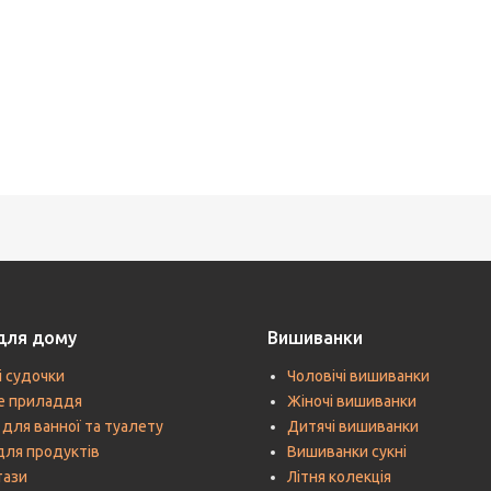
для дому
Вишиванки
і судочки
Чоловічі вишиванки
е приладдя
Жіночі вишиванки
 для ванної та туалету
Дитячі вишиванки
для продуктів
Вишиванки сукні
тази
Літня колекція