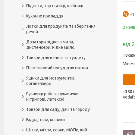
Підноси, тортівниці, хлібниці
–
Кухонне приладдя
Лотки для продуктів та зберігання
В ная
речей
Дозатори рідкого мила,
від 
диспенсери. Рідке мило.
Показ
Товари для ванної та туалету
Мінім
Пластиковий посуд для пікніка
Ящики для інструментів,
органайзери
+380 (
Рукавиці робочі, рукавички
Vodaf
нітрилові, латексні
Товари для саду, дачі та городу
Відра, тази, кошики
Щітки, мітли, совки, МОПи, кий