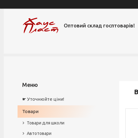
Оптовий склад госптоварів!
В
☛ Уточнюйте ціни!
Товари
Товари для школи
Автотовари