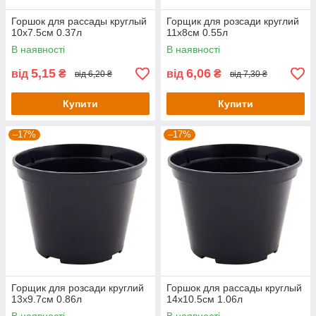
Горшок для рассады круглый
Горщик для розсади круглий
10х7.5см 0.37л
11х8см 0.55л
В наявності
В наявності
5,15
6,06
від
₴
від
₴
від 6,20 ₴
від 7,30 ₴
Купити
Купити
–17%
–17%
Горщик для розсади круглий
Горшок для рассады круглый
13х9.7см 0.86л
14х10.5см 1.06л