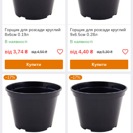
Горщик для розсади круглий
Горщик для розсади круглий
8х6см 0.19л
9х6.5см 0.28л
В наявності
В наявності
3,74
4,40
від
₴
від
₴
від 4,50 ₴
від 5,30 ₴
Купити
Купити
–17%
–17%