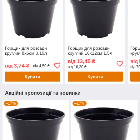
Горщик для розсади
Горщик для розсади
Горщ
круглий 8х6см 0.19л
круглий 16х12см 1.5л
круг
13,45
від
₴
від
3,74
від
₴
від 4,50 ₴
від 16,20 ₴
від 7
Купити
Купити
Акційні пропозиції та новинки
–17%
–17%