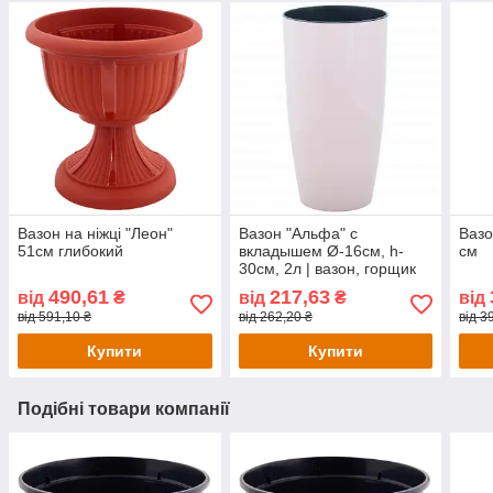
Вазон на ніжці "Леон"
Вазон "Альфа" с
Вазо
51см глибокий
вкладышем Ø-16см, h-
см
30см, 2л | вазон, горщик
для квітів
490,61
217,63
від
₴
від
₴
від
від 591,10 ₴
від 262,20 ₴
від 3
Купити
Купити
Подібні товари компанії