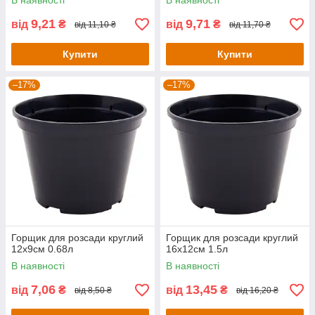
В наявності
В наявності
9,21
9,71
від
₴
від
₴
від 11,10 ₴
від 11,70 ₴
Купити
Купити
–17%
–17%
Горщик для розсади круглий
Горщик для розсади круглий
12х9см 0.68л
16х12см 1.5л
В наявності
В наявності
7,06
13,45
від
₴
від
₴
від 8,50 ₴
від 16,20 ₴