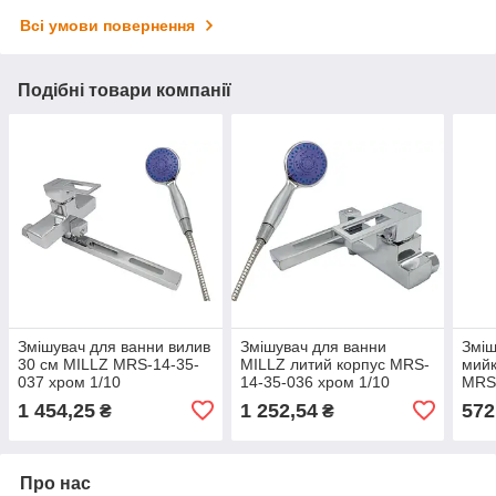
Всі умови повернення
Подібні товари компанії
Змішувач для ванни вилив
Змішувач для ванни
Зміш
30 см MILLZ MRS-14-35-
MILLZ литий корпус MRS-
мийк
037 хром 1/10
14-35-036 хром 1/10
MRS
1 454,25
1 252,54
572
₴
₴
Про нас