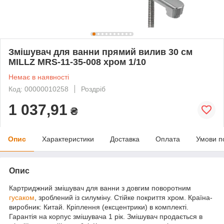
Змішувач для ванни прямий вилив 30 см
MILLZ MRS-11-35-008 хром 1/10
Немає в наявності
Код: 00000010258
Роздріб
1 037,91
₴
Опис
Характеристики
Доставка
Оплата
Умови п
Опис
Картриджний змішувач для ванни з довгим поворотним
гусаком
, зроблений із силуміну. Стійке покриття хром. Країна-
виробник: Китай. Кріплення (ексцентрики) в комплекті.
Гарантія на корпус змішувача 1 рік. Змішувач продається в