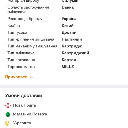
Матеріал виробу
Силумін
Область застосування
Ванна
змішувача
Реєстрація бренду
Україна
Країна
Китай
Тип гусака
Довгий
Тип кріплення змішувача
Настінний
Тип механізму змішування
Картридж
Тип змішувача
Картриджний
Тип паковання
Картон
Торгова марка
MILLZ
Приховати
Умови доставки
Нова Пошта
Магазини Rozetka
Укрпошта