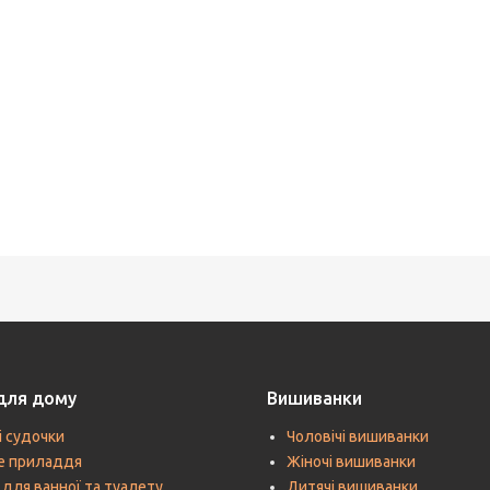
для дому
Вишиванки
і судочки
Чоловічі вишиванки
е приладдя
Жіночі вишиванки
 для ванної та туалету
Дитячі вишиванки