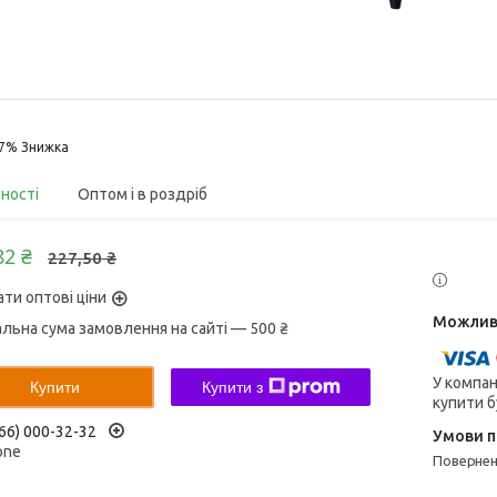
17%
вності
Оптом і в роздріб
82 ₴
227,50 ₴
ати оптові ціни
альна сума замовлення на сайті — 500 ₴
У компан
Купити
Купити з
купити б
66) 000-32-32
one
поверне