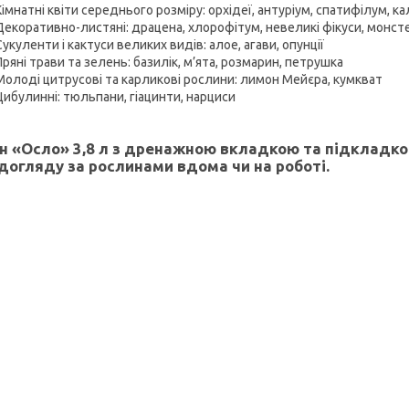
Кімнатні квіти середнього розміру: орхідеї, антуріум, спатифілум, к
Декоративно-листяні: драцена, хлорофітум, невеликі фікуси, монст
Сукуленти і кактуси великих видів: алое, агави, опунції
Пряні трави та зелень: базилік, м’ята, розмарин, петрушка
Молоді цитрусові та карликові рослини: лимон Мейєра, кумкват
Цибулинні: тюльпани, гіацинти, нарциси
н «Осло» 3,8 л з дренажною вкладкою та підкладко
догляду за рослинами вдома чи на роботі.