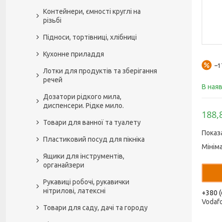
Контейнери, ємності круглі на
різьбі
Підноси, тортівниці, хлібниці
Кухонне приладдя
–
Лотки для продуктів та зберігання
речей
В ная
Дозатори рідкого мила,
диспенсери. Рідке мило.
188,
Товари для ванної та туалету
Показ
Пластиковий посуд для пікніка
Мінім
Ящики для інструментів,
органайзери
Рукавиці робочі, рукавички
нітрилові, латексні
+380 (
Vodaf
Товари для саду, дачі та городу