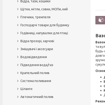
Відра, тази, кошики
Щітки, мітли, совки, МОПи, кий
Плечики, тремпеля
Господарчі товари для будинку
Годівниці, напувалки для птиці
Ваз
Відра прозорі, харчові
Вазон
та ву
Змішувачі і аксесуари
будь-
довго
Водовідведення
зручн
сукуле
Підведення вода/газ
Основ
Крапельний полив
Система поливання
Шланги
Автоматичний полив
Реко