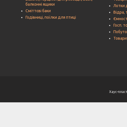
балконні ящики
Лотки 
Сміттєві баки
Відра, 
Годівниці, поїлки для птиці
Ємност
Госп. т
Побутов
Товари