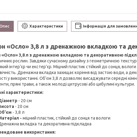
Опис
Характеристики
Інформація для замовлен
он «Осло» 3,8 л з дренажною вкладкою та д
 «Осло» 3,8 л з дренажною вкладкою та декоративною підк
личних рослин. Завдяки сучасному дизайну з геометричною текстур
який інтер’єр чи екстер’єр. Міцний пластик стійкий до сонця, волог
вічність. Дренажна вкладка захищає коріння від застою води, а де
ості у використанні. Об’єм 3,8 л дозволяє висаджувати середні кімн
нти, пряні трави, а також молоді цитрусові або цибулині культури.
ні характеристики:
Діаметр
- 20 см
Висота
- 20 см
Об’єм
- 3,8 л
Матеріал
-
міцний пластик, стійкий до сонця та вологи
Дренажна вкладка та декоративна підкладка
мендоване використання: