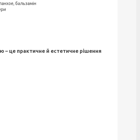
аланхое, бальзамін
ери
ю – це практичне й естетичне рішення