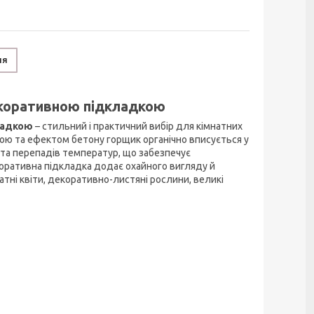
ня
екоративною підкладкою
ладкою
– стильний і практичний вибір для кімнатних
ою та ефектом бетону горщик органічно вписується у
и та перепадів температур, що забезпечує
коративна підкладка додає охайного вигляду й
атні квіти, декоративно-листяні рослини, великі