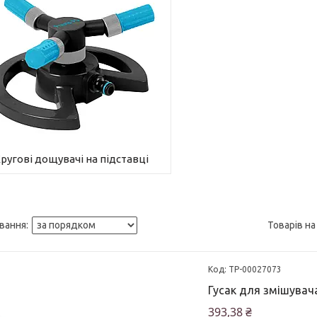
ругові дощувачі на підставці
ТР-00027073
Гусак для змішувач
393,38 ₴