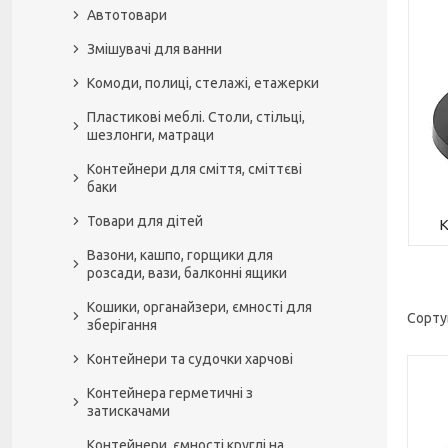
Автотовари
Змішувачі для ванни
Комоди, полиці, стелажі, етажерки
Пластикові меблі. Столи, стільці,
шезлонги, матраци
Контейнери для сміття, сміттєві
баки
Товари для дітей
К
Вазони, кашпо, горщики для
розсади, вази, балконні ящики
Кошики, органайзери, ємності для
зберігання
Контейнери та судочки харчові
Контейнера герметичні з
затискачами
Контейнери, ємності круглі на