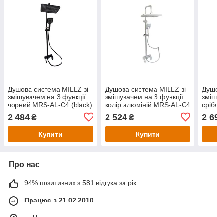
Душова система MILLZ зі
Душова система MILLZ зі
Душо
змішувачем на 3 функції
змішувачем на 3 функції
зміш
чорний MRS-AL-C4 (black)
колір алюміній MRS-AL-C4
сріб
1/5
(Almn) 1/5
(Silv
2 484
2 524
2 6
₴
₴
Купити
Купити
Про нас
94% позитивних з 581 відгука за рік
Працює з 21.02.2010