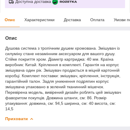
Доступна доставка
Опис
Характеристики
Доставка
Оплата
Умови п
Опис
Душова система з тропічним душем хромована. Змішувач із
силуміну стане незамінним аксесуаром для вашого душу.
Стійке покриття хром. Діаметр картриджа: 40 мм. Країна
виробник: Китай. Кріплення в комплекті. Гарантія на корпус
змішувача один рік. Змішувач продається в міцній картонній
коробці. Комплект поставки: змішувач, кріплення, інструкція,
гарантійний талон. Задля уникнення подряпин корпус
змішувача упаковано в зелений тканинний мішечок.
Перевірена модель, вивірений дизайн роблять цей змішувач
фаворитом покупців. Довжина штанги, см: 86. Розмір
упакування: довжина, см: 94,5 ширина, см: 40 висота, см:
14,5
Приховати