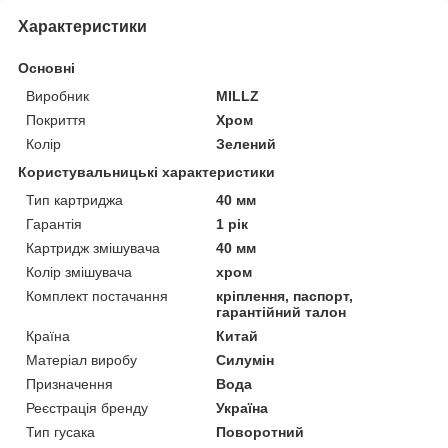
Характеристики
Основні
Виробник
MILLZ
Покриття
Хром
Колір
Зелений
Користувальницькі характеристики
Тип картриджа
40 мм
Гарантія
1 рік
Картридж змішувача
40 мм
Колір змішувача
хром
Комплект постачання
кріплення, паспорт,
гарантійний талон
Країна
Китай
Матеріал виробу
Силумін
Призначення
Вода
Реєстрація бренду
Україна
Тип гусака
Поворотний