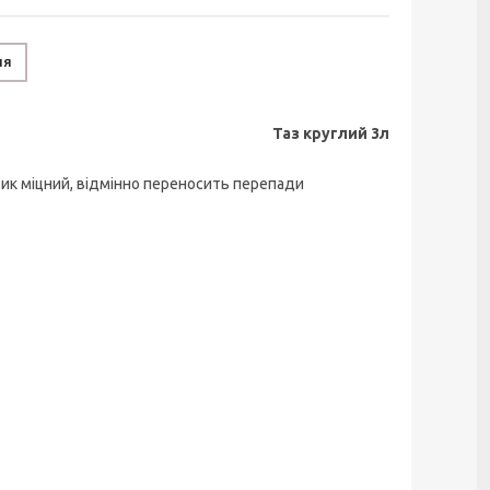
ня
Таз круглий 3л
тик міцний, відмінно переносить перепади