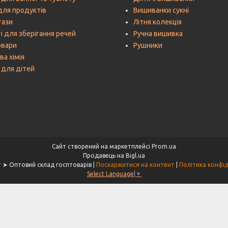
для продуктів
Вишиванки сукні
тази
Літня колекція
і для зберігання речей
Ручна вишивка
овари
Рушники
а хімія
 для дітей
Сайт створений на маркетплейсі
Prom.ua
Продавець на Bigl.ua
Хаус-пласт ➤ Оптовий склад госптоварів |
Поскаржитися на контент
|
Політика конфід
Select Language
▼