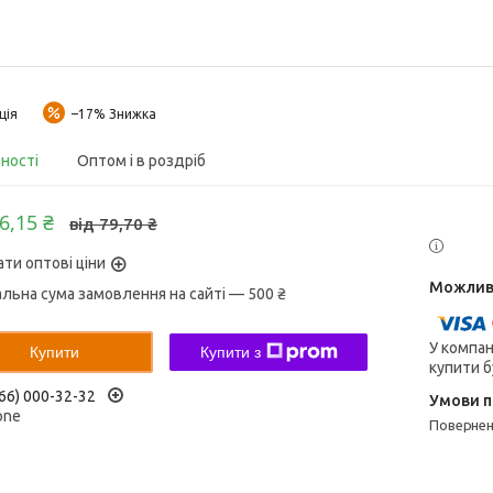
ція
–17%
вності
Оптом і в роздріб
6,15 ₴
від 79,70 ₴
ати оптові ціни
альна сума замовлення на сайті — 500 ₴
У компан
Купити
Купити з
купити б
66) 000-32-32
one
поверне