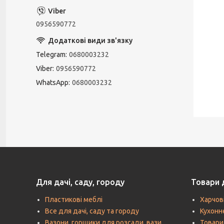
0956590772
Telegram
0680003232
Viber
0956590772
WhatsApp
0680003232
Для дачі, саду, городу
Товари 
Пластикові меблі
Харчов
Все для дачі, саду та городу
Кухонн
Вазони, горщики для розсади, вази,
Товари