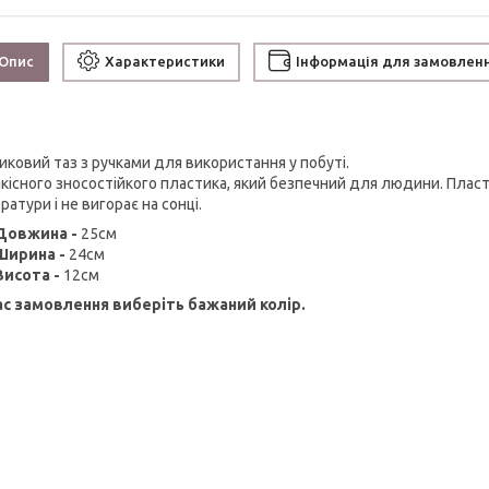
Опис
Характеристики
Інформація для замовлен
иковий таз з ручками для використання у побуті.
 якісного зносостійкого пластика, який безпечний для людини. Плас
атури і не вигорає на сонці.
Довжина -
25см
Ширина -
24см
Висота -
12см
ас замовлення виберіть бажаний колір.