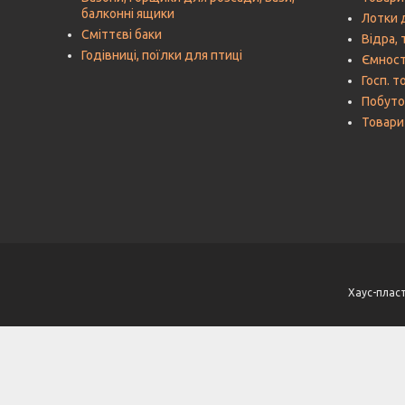
балконні ящики
Лотки 
Сміттєві баки
Відра, 
Годівниці, поїлки для птиці
Ємност
Госп. т
Побутов
Товари