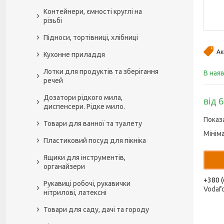
Контейнери, ємності круглі на
різьбі
Підноси, тортівниці, хлібниці
Ак
Кухонне приладдя
Лотки для продуктів та зберігання
В ная
речей
Дозатори рідкого мила,
від 6
диспенсери. Рідке мило.
Показ
Товари для ванної та туалету
Мінім
Пластиковий посуд для пікніка
Ящики для інструментів,
органайзери
+380 (
Рукавиці робочі, рукавички
Vodaf
нітрилові, латексні
Товари для саду, дачі та городу