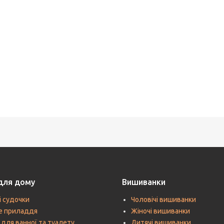
для дому
Вишиванки
і судочки
Чоловічі вишиванки
е приладдя
Жіночі вишиванки
 для ванної та туалету
Дитячі вишиванки