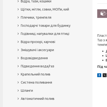
Відра, тази, кошики
Щітки, мітли, совки, МОПи, кий
Плечики, тремпеля
Господарчі товари для будинку
Годівниці, напувалки для птиці
Пласт
Таз з
Відра прозорі, харчові
темпер
Змішувачі і аксесуари
Водовідведення
Підведення вода/газ
Під ч
Крапельний полив
Система поливання
Шланги
Автоматичний полив