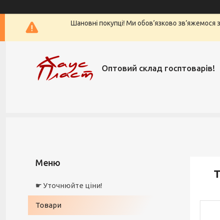
Шановні покупці! Ми обов’язково зв’яжемося з 
Оптовий склад госптоварів!
Т
☛ Уточнюйте ціни!
Товари