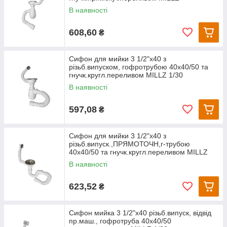
В наявності
608,60
₴
Сифон для мийки 3 1/2"х40 з
різьб.випуском, гофротрубою 40х40/50 та
гнучк.кругл.переливом MILLZ 1/30
В наявності
597,08
₴
Сифон для мийки 3 1/2"х40 з
різьб.випуск.,ПРЯМОТОЧН,г-трубою
40х40/50 та гнучк.кругл.переливом MILLZ
В наявності
623,52
₴
Сифон мийка 3 1/2"х40 різьб.випуск, відвід
пр.маш., гофротруба 40х40/50