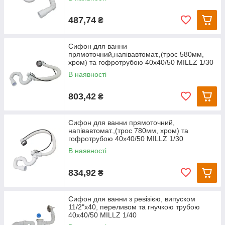
487,74
₴
Сифон для ванни
прямоточний,напівавтомат.,(трос 580мм,
хром) та гофротрубою 40х40/50 MILLZ 1/30
В наявності
803,42
₴
Сифон для ванни прямоточний,
напівавтомат.,(трос 780мм, хром) та
гофротрубою 40х40/50 MILLZ 1/30
В наявності
834,92
₴
Сифон для ванни з ревізією, випуском
11/2"х40, переливом та гнучкою трубою
40х40/50 MILLZ 1/40