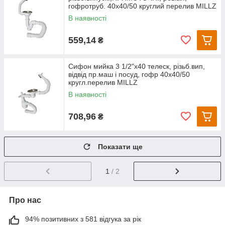
гофротруб. 40х40/50 круглий перелив MILLZ
В наявності
559,14
₴
Сифон мийка 3 1/2"х40 телеск, різьб.вип,
відвід пр.маш і посуд, гофр 40х40/50
кругл.перелив MILLZ
В наявності
708,96
₴
Показати ще
1
/ 2
Про нас
94% позитивних з 581 відгука за рік