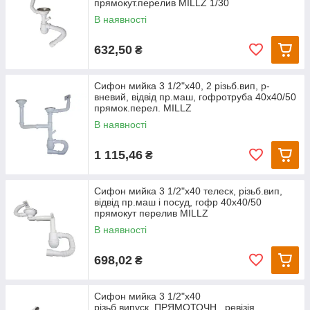
прямокут.перелив MILLZ 1/30
В наявності
632,50
₴
Сифон мийка 3 1/2"х40, 2 різьб.вип, р-
вневий, відвід пр.маш, гофротруба 40х40/50
прямок.перел. MILLZ
В наявності
1 115,46
₴
Сифон мийка 3 1/2"х40 телеск, різьб.вип,
відвід пр.маш і посуд, гофр 40х40/50
прямокут перелив MILLZ
В наявності
698,02
₴
Сифон мийка 3 1/2"х40
різьб.випуск.,ПРЯМОТОЧН., ревізія,