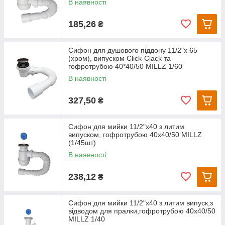
В наявності
185,26
₴
Сифон для душового піддону 11/2"х 65
(хром), випуском Сlick-Сlack та
гофротрубою 40*40/50 MILLZ 1/60
В наявності
327,50
₴
Сифон для мийки 11/2"х40 з литим
випуском, гофротрубою 40х40/50 MILLZ
(1/45шт)
В наявності
238,12
₴
Сифон для мийки 11/2"х40 з литим випуск,з
відводом для пралки,гофротрубою 40х40/50
MILLZ 1/40