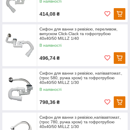
В наявності
414,08
₴
Сифон для ванни з ревізією, переливом,
випуском Сlick-Сlack та гофротрубою
40х40/50 MILLZ 1/40
В наявності
496,74
₴
Сифон для ванни з ревізією, напівавтомат.,
(трос 580, ручка хром) та гофротрубою
40х40/50 MILLZ 1/30
В наявності
798,36
₴
Сифон для ванни з ревізією,напівавтомат.,
(трос 780, ручка хром) та гофротрубою
40х40/50 MILLZ 1/30