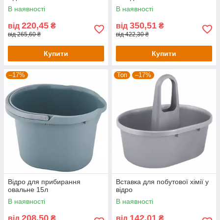
В наявності
В наявності
220,45
350,51
від
₴
від
₴
від 265,60 ₴
від 422,30 ₴
Купити
Купити
–17%
Топ
–17%
Відро для прибирання
Вставка для побутової хімії у
овальне 15л
відро
В наявності
В наявності
208,50
142,01
від
₴
від
₴