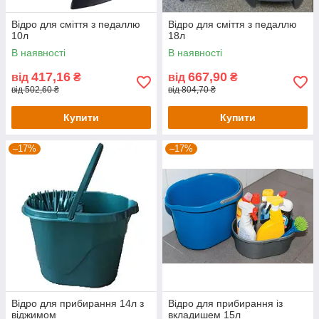
Відро для сміття з педаллю
Відро для сміття з педаллю
10л
18л
В наявності
В наявності
417,16
667,90
від
₴
від
₴
від 502,60 ₴
від 804,70 ₴
Купити
Купити
–17%
–17%
Відро для прибирання 14л з
Відро для прибирання із
віджимом
вкладишем 15л