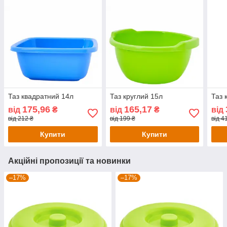
Таз квадратний 14л
Таз круглий 15л
Таз 
175,96
165,17
від
₴
від
₴
від
від 212 ₴
від 199 ₴
від 4
Купити
Купити
Акційні пропозиції та новинки
–17%
–17%