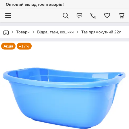
Оптовий склад госптоварів!
Товари
Відра, тази, кошики
Таз прямокутний 22л
Акція
–17%