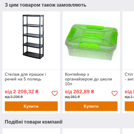
З цим товаром також замовляють
Стелаж для іграшок і
Контейнер з
Стіл
речей на 5 полиць
органайзером до школи
- ан
10л
2 208,32
262,89
від
₴
від
₴
від
від 3 296 ₴
від 381 ₴
від 1
Купити
Купити
Подібні товари компанії