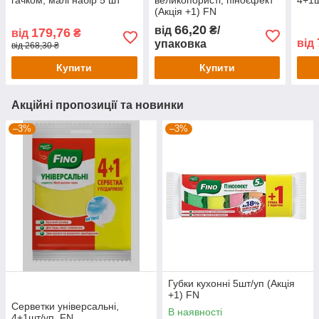
(Акція +1) FN
66,20
від
₴/
179,76
від
₴
від
упаковка
від 268,30 ₴
Купити
Купити
Акційні пропозиції та новинки
–3%
–3%
Губки кухонні 5шт/уп (Акція
+1) FN
Серветки універсальні,
В наявності
4+1шт/уп, FN