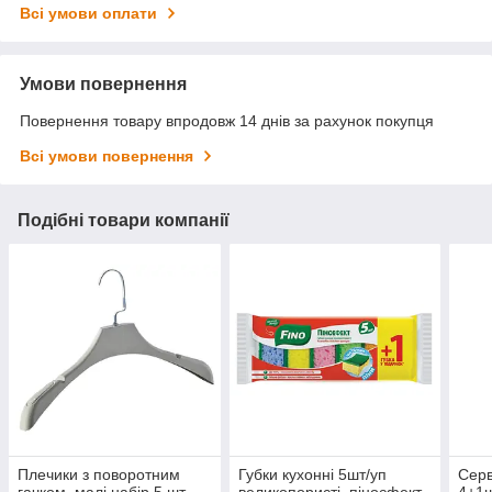
Всі умови оплати
Умови повернення
Повернення товару впродовж 14 днів за рахунок покупця
Всі умови повернення
Подібні товари компанії
Плечики з поворотним
Губки кухонні 5шт/уп
Серв
гачком, малі набір 5 шт
великопористі, піноєфект
4+1ш