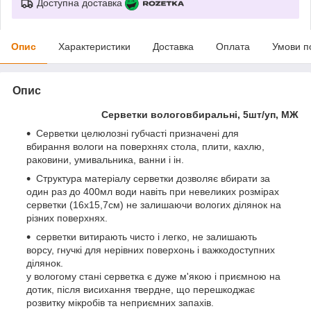
Доступна доставка
Опис
Характеристики
Доставка
Оплата
Умови п
Опис
Серветки вологовбиральні, 5шт/уп, МЖ
Серветки целюлозні губчасті призначені для
вбирання вологи на поверхнях стола, плити, кахлю,
раковини, умивальника, ванни і ін.
Структура матеріалу серветки дозволяє вбирати за
один раз до 400мл води навіть при невеликих розмірах
серветки (16х15,7см) не залишаючи вологих ділянок на
різних поверхнях.
серветки витирають чисто і легко, не залишають
ворсу, гнучкі для нерівних поверхонь і важкодоступних
ділянок.
у вологому стані серветка є дуже м'якою і приємною на
дотик, після висихання твердне, що перешкоджає
розвитку мікробів та неприємних запахів.