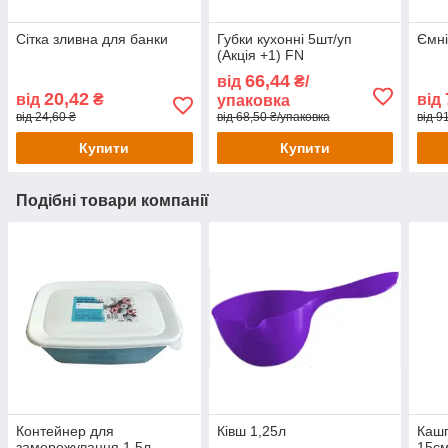
Сітка зливна для банки
Губки кухонні 5шт/уп
Ємні
(Акція +1) FN
66,44
від
₴/
20,42
від
₴
від
упаковка
від 24,60 ₴
від 68,50 ₴/упаковка
від 9
Купити
Купити
Подібні товари компанії
Контейнер для
Ківш 1,25л
Кашп
заморожування 1,5л,
15см