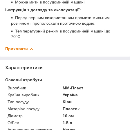
Можна мити в посудомийній машині.
Інструкція з догляду та експлуатації:
Перед першим використанням промити мильним
розчином і прополоскати проточною водою;
Температурний режим в посудомийній машині до
70°С.
Приховати
Характеристики
Основні атрибути
Виробник
ММ-Пласт
Країна виробник
Україна
Тип посуду
Ківш
Матеріал посуду
Пластик
Діаметр
16 см
Об`єм
1.5 л
Антипригарне покриття
Немає