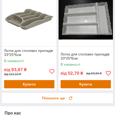
Лоток для столових приладів
Лоток для столових приладів
33*25*6см
33*25*6см
В наявності
В наявності
93,87
від
₴
52,70
від
₴
від 63,50 ₴
від 113,10 ₴
Купити
Купити
Показати ще
Про нас