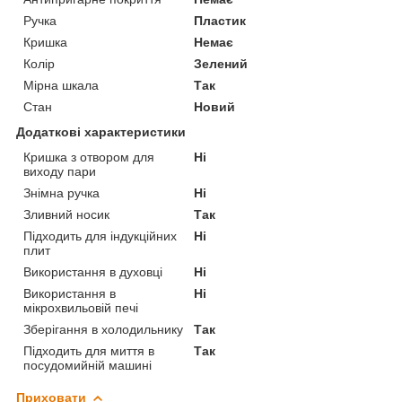
Ручка
Пластик
Кришка
Немає
Колір
Зелений
Мірна шкала
Так
Стан
Новий
Додаткові характеристики
Кришка з отвором для
Ні
виходу пари
Знімна ручка
Ні
Зливний носик
Так
Підходить для індукційних
Ні
плит
Використання в духовці
Ні
Використання в
Ні
мікрохвильовій печі
Зберігання в холодильнику
Так
Підходить для миття в
Так
посудомийній машині
Приховати