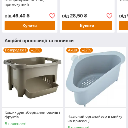
прямокутний
46,40
28,50
від
₴
від
₴
від
Купити
Купити
Акційні пропозиції та новинки
Розпродаж !
–17%
Акція
–17%
Кошик для зберігання овочів і
Навісний органайзер в мийку
фруктів
на присосці
В наявності
В наявності