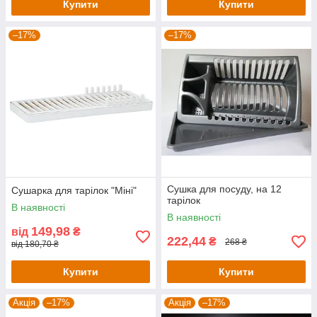
Купити
Купити
–17%
–17%
Сушка для посуду, на 12
Сушарка для тарілок "Міні"
тарілок
В наявності
В наявності
149,98
від
₴
222,44
₴
268 ₴
від 180,70 ₴
Купити
Купити
Акція
–17%
Акція
–17%