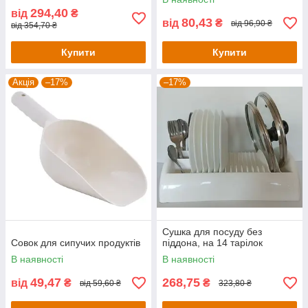
294,40
від
₴
80,43
від
₴
від 96,90 ₴
від 354,70 ₴
Купити
Купити
Акція
–17%
–17%
Сушка для посуду без
Совок для сипучих продуктів
піддона, на 14 тарілок
В наявності
В наявності
49,47
268,75
від
₴
₴
від 59,60 ₴
323,80 ₴