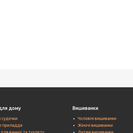
для дому
Вишиванки
і судочки
Чоловічі вишиванки
е приладдя
Жіночі вишиванки
 для ванної та туалету
Дитячі вишиванки