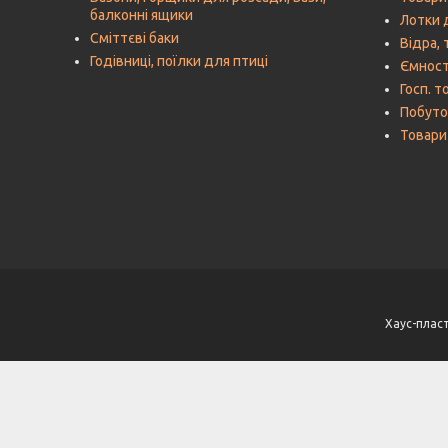
балконні ящики
Лотки 
Сміттєві баки
Відра, 
Годівниці, поїлки для птиці
Ємност
Госп. т
Побутов
Товари