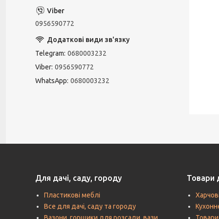
0956590772
Telegram
0680003232
Viber
0956590772
WhatsApp
0680003232
Для дачі, саду, городу
Товари 
Пластикові меблі
Харчов
Все для дачі, саду та городу
Кухонн
Вазони, горщики для розсади, вази,
Товари