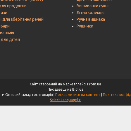
для продуктів
Вишиванки сукні
тази
Літня колекція
і для зберігання речей
Ручна вишивка
овари
Рушники
а хімія
 для дітей
Сайт створений на маркетплейсі
Prom.ua
Продавець на Bigl.ua
Хаус-пласт ➤ Оптовий склад госптоварів |
Поскаржитися на контент
|
Політика конфід
Select Language
▼