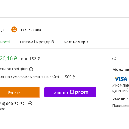
ція
–17%
вності
Оптом і в роздріб
Код:
номер 3
126,16 ₴
від 152 ₴
ати оптові ціни
альна сума замовлення на сайті — 500 ₴
У компан
купити б
Купити
Купити з
66) 000-32-32
поверне
one