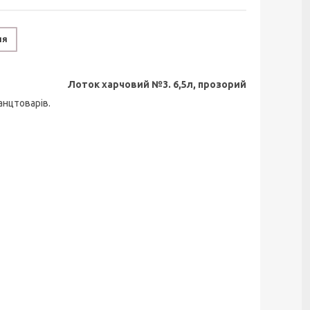
ня
Лоток харчовий №3. 6,5л, прозорий
анцтоварів.