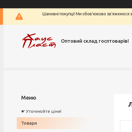
Шановні покупці! Ми обов’язково зв’яжемося з 
Оптовий склад госптоварів!
Л
☛ Уточнюйте ціни!
Товари