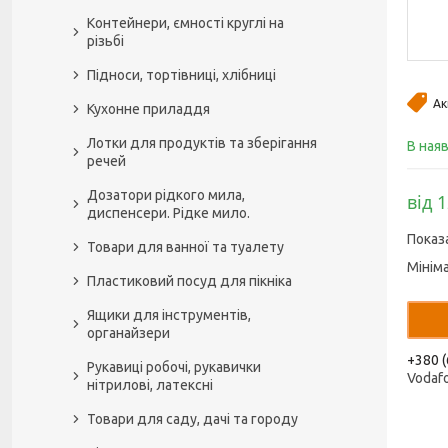
Контейнери, ємності круглі на
різьбі
Підноси, тортівниці, хлібниці
Ак
Кухонне приладдя
Лотки для продуктів та зберігання
В ная
речей
Дозатори рідкого мила,
від 
диспенсери. Рідке мило.
Показ
Товари для ванної та туалету
Мінім
Пластиковий посуд для пікніка
Ящики для інструментів,
органайзери
+380 (
Рукавиці робочі, рукавички
Vodaf
нітрилові, латексні
Товари для саду, дачі та городу