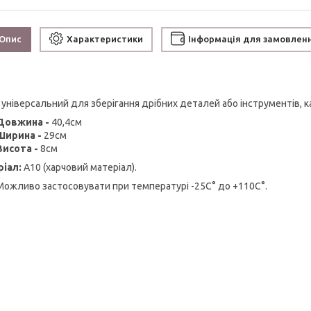
Опис
Характеристики
Інформація для замовлен
 універсальний для зберігання дрібних деталей або інструментів, к
Довжина -
40,4см
Ширина -
29см
Висота -
8см
іал:
А10 (харчовий матеріал).
Можливо застосовувати при температурі -25С° до +110С°.